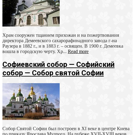
Храм сооружен тщанием прихожан и на пожертвования
директора Демеевского сахарорафинадного завода г-на
Раузера в 1882 г., и в 1883 г. – освящен. В 1900 г. Демеевка
вошла в городскую черту. Хр...
Read more
Софиевский собор — Софийский
собор — Собор святой Софии
Собор Святой Софии был построен в XI веке в центре Киева
по приказу Ярослава Мудрого. На рубеже XVII-XVIII веков