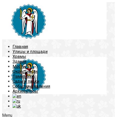
Главная
Улицы и площади
Храмы
Здания
Мосты
Окрестности
Памятники
Сады и парки
События и явления
Архитекторы
Menu