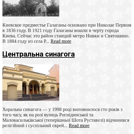
Киевское предместье Галаганы основано при Николае Первом
в 1836 году. В 1921 году Галаганы вошли в черту города
Киева. Сейчас это район станций метро Нивки и Святошино.
В 1884 году из села Р...
Read more
Центральна синагога
Хоральна синагога — у 1998 році виповнилося сто років з
того часу, як на розі вулиць Рогнідинської та
Маловасильківської (теперішньої Шота Руставелі) відчинився
релігійний і суспільний єврей...
Read more