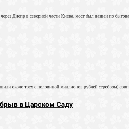
ерез Днепр в северной части Киева. мост был назван по быто
тавили около трех с половиной миллионов рублей серебром) сов
Обрыв в Царском Саду