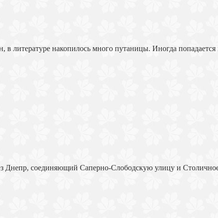
ен, в литературе накопилось много путаницы. Иногда попадаетс
з Днепр, соединяющий Саперно-Слободскую улицу и Столичное 