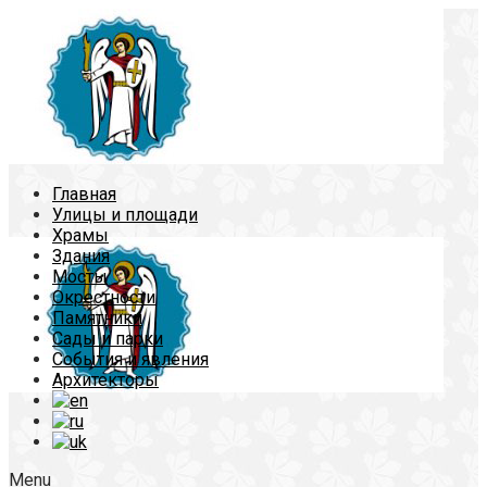
Главная
Улицы и площади
Храмы
Здания
Мосты
Окрестности
Памятники
Сады и парки
События и явления
Архитекторы
Menu