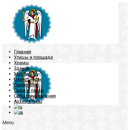
Главная
Улицы и площади
Храмы
Здания
Мосты
Окрестности
Памятники
Сады и парки
События и явления
Архитекторы
Menu