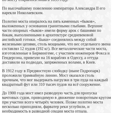
По высочайшему повелению императора Александра ІІ его
нарекли Николаевским.
Полотно моста опиралось на пять каменных «быков»,
выложенных у основания гранитными глыбами. Верхние
части опорных «быков» имели форму арок с башнями по
бокам, выполненными в архитектуре средневековой
английской готики. «Быки» соединялись между собой
железными цепями, столь мощными, что вес отдельного звена
составлял 12 пудов (192 кг). Все металлические части моста,
изготовленные в Бирмингеме, с участием инженеров Фокса и
Гендерсона, привезли на 16 кораблях в Одессу, а оттуда
доставили на подводах, запряженных волами, в Киев.
В 1912 году в Предмостную слободку (ныне Гидропарк)
проложили трамвайную линию. Мост оказался столь
прочным, что мог выдержать нагрузки в три пуда на каждый
квадратный фут или 310 тысяч пудов на всё сооружение.
До 1900 года мост имел разводную часть для пропуска
мачтовых судов, приводимую в движение поворотным кругом
при участии всего четырёх человек. Позже полотно моста
несколько приподняли, фарватер реки углубили, и
необходимость в разводной секции моста отпала.