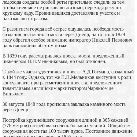
ледохода солдаты особой роты пристально следили за тем,
чтобы киевляне не рисковали жизнью, переходя реку по
хрупкому льду. Провинившихся доставляли в участок и
наказывали штрафом.
С развитием города всё острее ощущалась необходимость
создания постоянного моста через Днепр, на то что в 1829
году обратил особое внимание император Николай Павлович
царь напоминал об этом позже.
В 1839 году рассматривался проект моста, предложенный
инженером П.П.Мельниковым, но был отклонен.
Такой же участи удостоился и проект А.Д.Готмана, созданный
в 1844 году. Однако, тот же П.П.Мельников выступил в роли
консультанта при рассмотрении проекта, предложенного
талантливым английским архитектором Чарльзом де
Виньолем.
30 августа 1848 года произошла закладка каменного моста
через Днепр.
Постройка крупнейшего сооружения длиной в 365 саженей
(776 метров) потребовала очень больших усилий. Общий вес
сооружения достигал 100 тысяч пудов. Постоянное движение
по мосту открылось лишь в 1855 году.