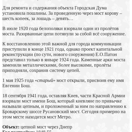
Для ремонта и содержания объекта Городская Дума
установила пошлины. За проведенную через мост корову –
шесть копеек, за лошадь – девять…
В июле 1920 года белополяки взорвали один из пролётов
моста. Разорванные цепи потянули за собой всё сооружение.
К восстановлению этой важной для города коммуникации
приступили в конце 1921 года, однако проект капитальной
реконструкции (по сути, нового сооружения) Е.О.Патон
представил только в январе 1924 года. Каменные арки моста
заменили металлическими, более высокими, пролёты
приподняли, сохранив систему цепей.
1 мая 1925 года «
старый
» мост открыли, присвоив ему имя
Евгении Бош.
18 сентября 1941 года, оставляя Киев, части Красной Армии
взорвали мост имени Бош, который киевляне по привычке
называли цепным, и проложенный за ним по направлению к
Броварскому шоссе Русановский мост. Сегодня примерно на
этом месте находится мост Метро.
Объект:
цепной мост через Днепр