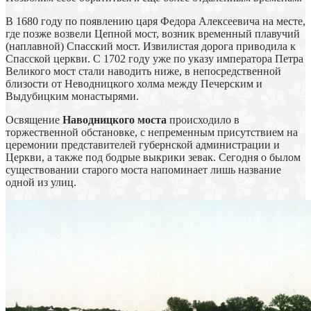
В 1680 году по появлению царя Федора Алексеевича на месте,
где позже возвели Цепной мост, возник временный плавучий
(наплавной) Спасский мост. Извилистая дорога приводила к
Спасской церкви. С 1702 году уже по указу императора Петра
Великого мост стали наводить ниже, в непосредственной
близости от Неводницкого холма между Печерским и
Выдубицким монастырями.
Освящение
Наводницкого моста
происходило в
торжественной обстановке, с непременным присутствием на
церемонии представителей губернской администрации и
Церкви, а также под бодрые выкрики зевак. Сегодня о былом
существовании старого моста напоминает лишь название
одной из улиц.