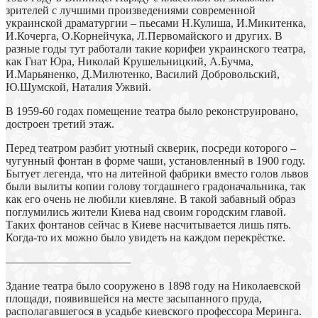
зрителей с лучшими произведениями современной
украинской драматургии – пьесами Н.Кулиша, И.Микитенка,
И.Кочерга, О.Корнейчука, Л.Первомайского и других. В
разные годы тут работали такие корифеи украинского театра,
как Гнат Юра, Николай Крушельницкий, А.Бучма,
И.Марьяненко, Д.Милютенко, Василий Добровольский,
Ю.Шумской, Наталия Ужвий.
В 1959-60 годах помещение театра было реконструировано,
достроен третий этаж.
Перед театром разбит уютный скверик, посреди которого –
чугунный фонтан в форме чаши, установленный в 1900 году.
Бытует легенда, что на литейной фабрики вместо голов львов
были вылиты копии голову тогдашнего градоначальника, так
как его очень не любили киевляне. В такой забавный образ
поглумились жители Киева над своим городским главой.
Таких фонтанов сейчас в Киеве насчитывается лишь пять.
Когда-то их можно было увидеть на каждом перекрёстке.
———————————
Здание театра было сооружено в 1898 году на Николаевской
площади, появившейся на месте засыпанного пруда,
располагавшегося в усадьбе киевского профессора Меринга.