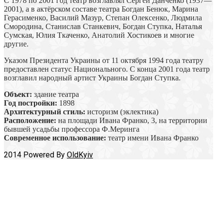
С 1978 по 2001 год театр возглавлял Сергей Данченко (1937—
2001), а в актёрском составе театра Богдан Бенюк, Марина
Герасименко, Василий Мазур, Степан Олексенко, Людмила
Смородина, Станислав Станкевич, Богдан Ступка, Наталья
Сумская, Юлия Ткаченко, Анатолий Хостикоев и многие
другие.
Указом Президента Украины от 11 октября 1994 года театру
предоставлен статус Национального. С конца 2001 года театр
возглавил народный артист Украины Богдан Ступка.
Объект:
здание театра
Год постройки:
1898
Архитектурный стиль:
историзм (эклектика)
Расположение:
на площади Ивана Франко, 3, на территории
бывшей усадьбы профессора Ф.Меринга
Современное использование:
театр имени Ивана Франко
2014 Powered By
OldKyiv