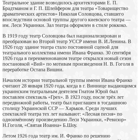
Театральное здание возводилось архитекторами Е. П.
Брадтманом и Г. П. Шлейфером для театра «Товарищество
драматических артистов» Николая Соловцова, ставшего
впоследствии основой труппы другого киевского театра —
им. Леси Украинки. Зал театра оформлен в стиле роккоко.
В 1919 году театр Соловцова был национализирован и
преобразован во Второй театр УССР имени В. И.Ленина. В
1926 году здание театра стало постоянной сценой для
театрального коллектива имени Ивана Франко. 30 сентября
1926 года в переименнованом театре открылся новый сезон
постановкой «Вий» по мотивам произведения Н. В. Гоголя в
переработке Остапа Вишни.
Началом истории театральной труппы имени Ивана Франко
считают 28 января 1920 года, когда в г. Виннице выдающимся
украинским театральным деятелем Гнатом Юрой был
поставлен спектакль «Грех». В 1923 году, после трёх лет
передвижной работы, театр был приглашен в тогдашнюю
столицу Украинской ССР — Харьков. Среди лучших
спектаклей театра тех лет называют: «Лесная песня» по
одноимённому произведению Леси Украинки, «Ревизор»
Н.Гоголя, «Святая Иоанна» Б.Шоу.
Летом 1926 года театр им. И. Франко по решению