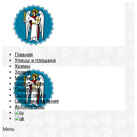
Главная
Улицы и площади
Храмы
Здания
Мосты
Окрестности
Памятники
Сады и парки
События и явления
Архитекторы
Menu