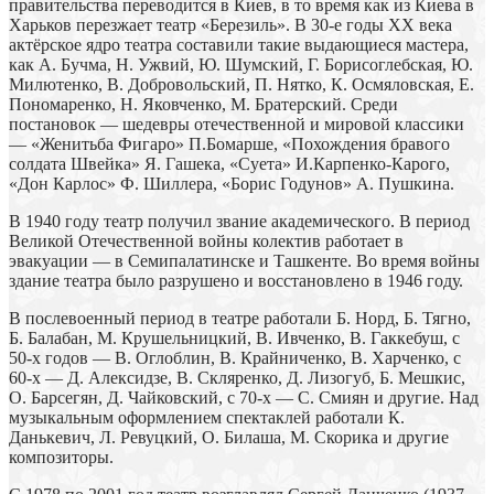
правительства переводится в Киев, в то время как из Киева в
Харьков перезжает театр «Березиль». В 30-е годы XX века
актёрское ядро театра составили такие выдающиеся мастера,
как А. Бучма, Н. Ужвий, Ю. Шумский, Г. Борисоглебская, Ю.
Милютенко, В. Добровольский, П. Нятко, К. Осмяловская, Е.
Пономаренко, Н. Яковченко, М. Братерский. Среди
постановок — шедевры отечественной и мировой классики
— «Женитьба Фигаро» П.Бомарше, «Похождения бравого
солдата Швейка» Я. Гашека, «Суета» И.Карпенко-Карого,
«Дон Карлос» Ф. Шиллера, «Борис Годунов» А. Пушкина.
В 1940 году театр получил звание академического. В период
Великой Отечественной войны колектив работает в
эвакуации — в Семипалатинске и Ташкенте. Во время войны
здание театра было разрушено и восстановлено в 1946 году.
В послевоенный период в театре работали Б. Норд, Б. Тягно,
Б. Балабан, М. Крушельницкий, В. Ивченко, В. Гаккебуш, с
50-х годов — В. Оглоблин, В. Крайниченко, В. Харченко, с
60-х — Д. Алексидзе, В. Скляренко, Д. Лизогуб, Б. Мешкис,
О. Барсегян, Д. Чайковский, с 70-х — С. Смиян и другие. Над
музыкальным оформлением спектаклей работали К.
Данькевич, Л. Ревуцкий, О. Билаша, М. Скорика и другие
композиторы.