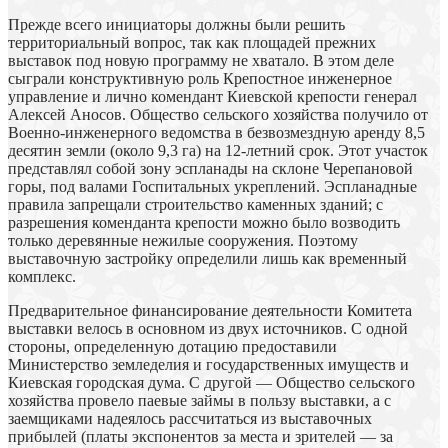
Прежде всего инициаторы должны были решить
территориальный вопрос, так как площадей прежних
выставок под новую программу не хватало. В этом деле
сыграли конструктивную роль Крепостное инженерное
управление и лично комендант Киевской крепости генерал
Алексей Аносов. Общество сельского хозяйства получило от
Военно-инженерного ведомства в безвозмездную аренду 8,5
десятин земли (около 9,3 га) на 12-летний срок. Этот участок
представлял собой зону эспланады на склоне Черепановой
горы, под валами Госпитальных укреплений. Эспланадные
правила запрещали строительство каменных зданий; с
разрешения коменданта крепости можно было возводить
только деревянные нежилые сооружения. Поэтому
выставочную застройку определили лишь как временный
комплекс.
Предварительное финансирование деятельности Комитета
выставки велось в основном из двух источников. С одной
стороны, определенную дотацию предоставили
Министерство земледелия и государственных имуществ и
Киевская городская дума. С другой — Общество сельского
хозяйства провело паевые займы в пользу выставки, а с
заемщиками надеялось рассчитаться из выставочных
прибылей (платы экспонентов за места и зрителей — за