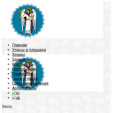
Главная
Улицы и площади
Храмы
Здания
Мосты
Окрестности
Памятники
Сады и парки
События и явления
Архитекторы
Menu