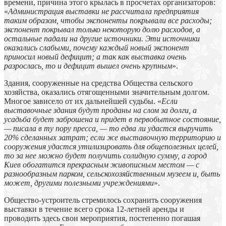
времени, причина этого крылась в просчетах организаторов:
«
Администрация выставки не рассчитала предприятия
таким образом, чтобы экспоненты покрывали все расходы;
экспонент покрывал только некоторую долю расходов, а
остальные падали на другие источники. Эти источники
оказались слабыми, почему каждый новый экспонент
приносил новый дефицит; а так как выставка очень
разрослась, то и дефицит вышел очень крупным
».
Здания, сооруженные на средства Общества сельского
хозяйства, оказались отягощенными значительным долгом.
Многое зависело от их дальнейшей судьбы. «
Если
выставочные здания будут проданы на слом за долги, а
усадьба будет заброшена и придет в первобытное состояние,
— писала в ту пору пресса, — то едва ли удастся выручить
20% сделанных затрат; если же выставочную территорию и
сооружения удастся утилизировать для общеполезных целей,
то за нее можно будет получить солидную сумму, а город
Киев обогатится прекрасным живописным местом — с
разнообразным парком, сельскохозяйственным музеем и, быть
может, другими полезными учреждениями
».
Общество-устроитель стремилось сохранить сооружения
выставки в течение всего срока 12-летней аренды и
проводить здесь свои мероприятия, постепенно погашая