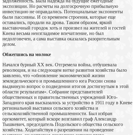
задолженность. Была надежда на будущие ежегодные
экспозиции. Но расчеты на долгосрочную прибыльную
инвестицию не оправдались. Потенциальные экспоненты
были пассивны. И со временем строения, которые еще
оставались, продали на дрова. Таким образом, яркий
выставочный городок хоть и произвел на жителей и гостей
Киева весьма неизгладимое впечатление, но был
недолговечен, а сама выставка оказалась разорительным
делом.
Обжегшись на молоке
Начался бурный ХХ век. Отгремела война, отбушевала
революция, и на следующем витке развития хозяйства было
заявлено, что «обновление экономической жизни
земледельческого и промышленного юга России снова
выдвинуло вопрос о подведении итогов достигнутым в этой
области результатам». Собрание представителей
общественных и правительственных учреждений Юго-
Западного края высказалось за устройство в 1911 году в Киеве
региональной выставки сельского хозяйства и
сельскохозяйственной промышленности. Был избран
оргкомитет, который вскоре возглавил граф Александр
Тышкевич, председатель Подольского общества сельского
хозяйства. Ходатайствуя о разрешении на проведение