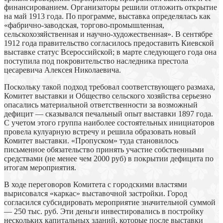
финансированием. Организаторы решили отложить открытие
на май 1913 года. По программе, выставка определялась как
«фабрично-заводская, торгово-промышленная,
сельскохозяйственная и научно-художественная». В сентябре
1912 года правительство согласилось предоставить Киевской
выставке статус Всероссийской; в марте следующего года она
поступила под покровительство наследника престола
цесаревича Алексея Николаевича.
Поскольку такой подход требовал соответствующего размаха,
Комитет выставки и Общество сельского хозяйства серьезно
опасались материальной ответственности за возможный
дефицит — сказывался печальный опыт выставки 1897 года.
С учетом этого группа наиболее состоятельных инициаторов
провела кулуарную встречу и решила образовать новый
Комитет выставки. «Пропуском» туда становилось
письменное обязательство принять участие собственными
средствами (не менее чем 2000 руб) в покрытии дефицита по
итогам мероприятия.
В ходе переговоров Комитета с городскими властями
вырисовался «каркас» выставочной застройки. Город
согласился субсидировать мероприятие значительной суммой
— 250 тыс. руб. Эти деньги инвестировались в постройку
нескольких капитальных зданий, которые после выставки