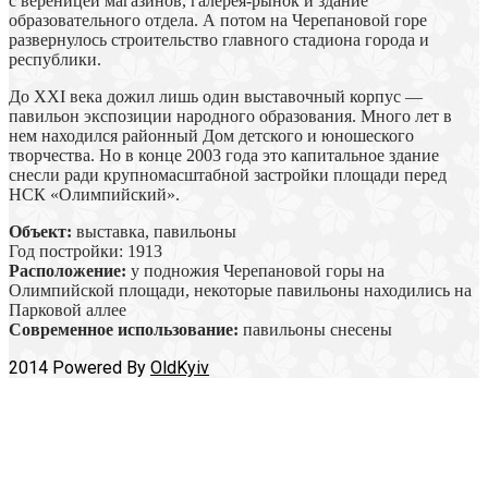
с вереницей магазинов, галерея-рынок и здание
образовательного отдела. А потом на Черепановой горе
развернулось строительство главного стадиона города и
республики.
До ХХІ века дожил лишь один выставочный корпус —
павильон экспозиции народного образования. Много лет в
нем находился районный Дом детского и юношеского
творчества. Но в конце 2003 года это капитальное здание
снесли ради крупномасштабной застройки площади перед
НСК «Олимпийский».
Объект:
выставка, павильоны
Год постройки: 1913
Расположение:
у подножия Черепановой горы на
Олимпийской площади, некоторые павильоны находились на
Парковой аллее
Современное использование:
павильоны снесены
2014 Powered By
OldKyiv