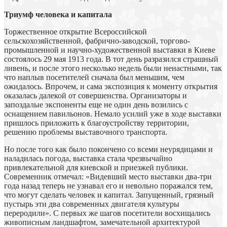
Триумф человека и капитала
Торжественное открытие Всероссийской
сельскохозяйственной, фабрично-заводской, торгово-
промышленной и научно-художественной выставки в Киеве
состоялось 29 мая 1913 года. В тот день разразился страшный
ливень, и после этого несколько недель были ненастными, так
что наплыв посетителей сначала был меньшим, чем
ожидалось. Впрочем, и сама экспозиция к моменту открытия
оказалась далекой от совершенства. Организаторы и
запоздалые экспоненты еще не один день возились с
оснащением павильонов. Немало усилий уже в ходе выставки
пришлось приложить к благоустройству территории,
решению проблемы выставочного транспорта.
Но после того как было покончено со всеми неурядицами и
наладилась погода, выставка стала чрезвычайно
привлекательной для киевской и приезжей публики.
Современник отмечал: «Видевший место выставки два-три
года назад теперь не узнавал его и невольно поражался тем,
что могут сделать человек и капитал. Запущенный, грязный
пустырь эти два современных двигателя культуры
переродили». С первых же шагов посетители восхищались
живописным ландшафтом, замечательной архитектурой