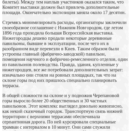
билеты). Между тем наплыв участников оказался таким, что
Комитет выставки должен был привлечь дополнительные
площади. Окончательно экспозиция заняла около 17 десятин.
Стремясь минимизировать расходы, организаторы заключили
своеобразное соглашение с Нижним Новгородом, где летом
1896 года проходила большая Всероссийская выставка.
Нижегородцы дешево продали некоторые деревянные
павильоны, бывшие в эксплуатации, после чего их в
разобранном виде перевезли в Киев. Таким образом были
устроены главный (фабрично-заводской) павильон,
помещения научного и фабрично-ремесленного отделов, один
из павильонов полеводства. Правда, здания, купленные у
нижегородцев, все же потребовали дополнительных затрат:
изначально они стояли на ровных площадках, так что на
склоне горы под них пришлось специально планировать
террасы.
В общей сложности на склоне и у подножия Черепановой
горы выросло более 20 общественных и 30 частных
павильонов. Этот комплекс выглядел довольно живописно,
как некий сказочный городок. Транспортную связь нижней
территории с верхними террасами обеспечивала
серпантинная дорога. По ней курсировали специальные
трамваи с интервалом в 10 минут. Они сами служили