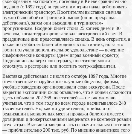
своеобразным экспонатом, поскольку в Киеве сравнительно
недавно (с 1892 года) впервые в империи начал действовать
электрический транспорт. Посетителям выставки сначала
нужно было обойти Троицкий рынок (он не прекращал
действовать), затем они выходили к турникетам-
пропускникам. Входной билет стоил 25 копеек днем и 30 —
вечером, когда территорию заливал электрический свет. В
праздничные дни предоставлялась скидка. В день открытия, а
также по субботам билет обходился в полтинник, но за это
гости получали дополнительное удовольствие — вечерние
симфонические концерты (днем играл военный оркестр).
Поднявшись на верхнюю террасу, посетители могли
отдохнуть в ресторане или посетить театр-кафешантан.
Выставка действовала с июля по октябрь 1897 года. Многие
отечественные и зарубежные научные общества, фирмы,
учебные заведения организовывали сюда экскурсии. После
закрытия экспозиции было объявлено, что в общей сложности
здесь побывали 202 268 посетителей — не так уж мало,
учитывая, что в том году во всем городе насчитывалось 248
тысяч жителей. Но, как ни удивительно, прибыли от
реализации выставочных мест и продажи билетов вместе с
дотациями и пожертвованиями меценатов не компенсировали
всех затрат. Выставка завершилась со значительным пассивом
— приблизительно 200 тыс. руб. По мнению аналитиков того