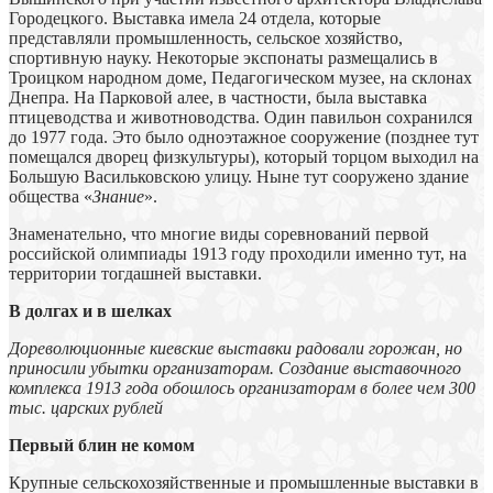
Городецкого. Выставка имела 24 отдела, которые
представляли промышленность, сельское хозяйство,
спортивную науку. Некоторые экспонаты размещались в
Троицком народном доме, Педагогическом музее, на склонах
Днепра. На Парковой алее, в частности, была выставка
птицеводства и животноводства. Один павильон сохранился
до 1977 года. Это было одноэтажное сооружение (позднее тут
помещался дворец физкультуры), который торцом выходил на
Большую Васильковскою улицу. Ныне тут сооружено здание
общества «
Знание
».
Знаменательно, что многие виды соревнований первой
российской олимпиады 1913 году проходили именно тут, на
территории тогдашней выставки.
В долгах и в шелках
Дореволюционные киевские выставки радовали горожан, но
приносили убытки организаторам. Создание выставочного
комплекса 1913 года обошлось организаторам в более чем 300
тыс. царских рублей
Первый блин не комом
Крупные сельскохозяйственные и промышленные выставки в