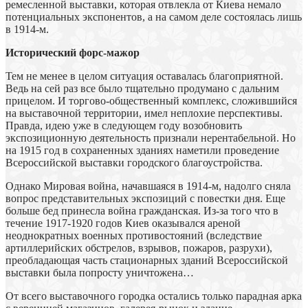
ремесленной выставки, которая отвлекла от Киева немало
потенциальных экспонентов, а на самом деле состоялась лишь
в 1914-м.
Исторический форс-мажор
Тем не менее в целом ситуация оставалась благоприятной.
Ведь на сей раз все было тщательно продумано с дальним
прицелом. И торгово-общественный комплекс, сложившийся
на выставочной территории, имел неплохие перспективы.
Правда, идею уже в следующем году возобновить
экспозиционную деятельность признали нерентабельной. Но
на 1915 год в сохраненных зданиях наметили проведение
Всероссийской выставки городского благоустройства.
Однако Мировая война, начавшаяся в 1914-м, надолго сняла
вопрос представительных экспозиций с повестки дня. Еще
больше бед принесла война гражданская. Из-за того что в
течение 1917-1920 годов Киев оказывался ареной
неоднократных военных противостояний (вследствие
артиллерийских обстрелов, взрывов, пожаров, разрухи),
преобладающая часть стационарных зданий Всероссийской
выставки была попросту уничтожена…
От всего выставочного городка остались только парадная арка