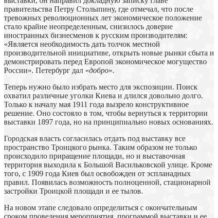
выставки, он направил докладную записку главе
правительства Петру Столыпину, где отмечал, что после
тревожных революционных лет экономическое положение
стало крайне неопределенным, снизилось доверие
иностранных бизнесменов к русским производителям:
«Является необходимость дать толчок местной
производительной инициативе, открыть новые рынки сбыта и
демонстрировать перед Европой экономическое могущество
России». Петербург дал «
добро
».
Теперь нужно было избрать место для экспозиции. Поиск
охватил различные уголки Киева и длился довольно долго.
Только к началу мая 1911 года вызрело конструктивное
решение. Оно состояло в том, чтобы вернуться к территории
выставки 1897 года, но на принципиально новых основаниях.
Городская власть согласилась отдать под выставку все
пространство Троицкого рынка. Таким образом не только
происходило приращение площади, но и выставочная
территория выходила к Большой Васильковской улице. Кроме
того, с 1909 года Киев был освобожден от эспланадных
правил. Появилась возможность полноценной, стационарной
застройки Троицкой площади и ее тылов.
На новом этапе следовало определиться с окончательным
сроком проведения мероприятия, программой выставки и ее