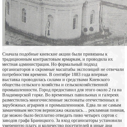
Сначала подобные киевские акции были привязаны к
традиционным контрактовым ярмаркам, и проводила их
местная администрация. Но формальный подход
организаторов и скромные масштабы экспозиций не отвечали
потребностям времени. В сентябре 1883 года впервые
выставка проводилась силами и средствами Киевского
общества сельского хозяйства и сельскохозяйственной
промышленности. Город предоставил для этого около 2 га на
Владимирской горке. Во временных павильонах и галереях
разместились многочисленные экспонаты отечественных и
зарубежных аграриев и промышленников. Едва ли не самым
заманчивым местом вернисажа оказалась… рекламная пивная,
где можно было бесплатно отведать пиво четырех сортов с
заводов графа Браницкого. За вход организаторы установили
умеренную плату, и количество посетителей в иные дни