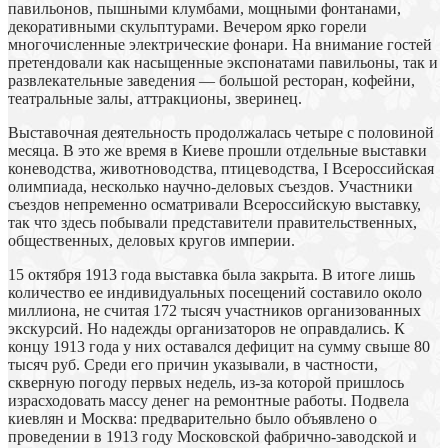
павильонов, пышными клумбами, мощными фонтанами,
декоративными скульптурами. Вечером ярко горели
многочисленные электрические фонари. На внимание гостей
претендовали как насыщенные экспонатами павильоны, так и
развлекательные заведения — большой ресторан, кофейни,
театральные залы, аттракционы, зверинец.
Выставочная деятельность продолжалась четыре с половиной
месяца. В это же время в Киеве прошли отдельные выставки
коневодства, животноводства, птицеводства, І Всероссийская
олимпиада, несколько научно-деловых съездов. Участники
съездов непременно осматривали Всероссийскую выставку,
так что здесь побывали представители правительственных,
общественных, деловых кругов империи.
15 октября 1913 года выставка была закрыта. В итоге лишь
количество ее индивидуальных посещений составило около
миллиона, не считая 172 тысяч участников организованных
экскурсий. Но надежды организаторов не оправдались. К
концу 1913 года у них оставался дефицит на сумму свыше 80
тысяч руб. Среди его причин указывали, в частности,
скверную погоду первых недель, из-за которой пришлось
израсходовать массу денег на ремонтные работы. Подвела
киевлян и Москва: предварительно было объявлено о
проведении в 1913 году Московской фабрично-заводской и