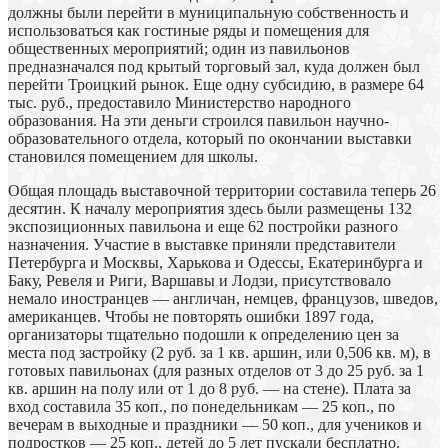
должны были перейти в муниципальную собственность и
использоваться как гостиные ряды и помещения для
общественных мероприятий; один из павильонов
предназначался под крытый торговый зал, куда должен был
перейти Троицкий рынок. Еще одну субсидию, в размере 64
тыс. руб., предоставило Министерство народного
образования. На эти деньги строился павильон научно-
образовательного отдела, который по окончании выставки
становился помещением для школы.
Общая площадь выставочной территории составила теперь 26
десятин. К началу мероприятия здесь были размещены 132
экспозиционных павильона и еще 62 постройки разного
назначения. Участие в выставке приняли представители
Петербурга и Москвы, Харькова и Одессы, Екатеринбурга и
Баку, Ревеля и Риги, Варшавы и Лодзи, присутствовало
немало иностранцев — англичан, немцев, французов, шведов,
американцев. Чтобы не повторять ошибки 1897 года,
организаторы тщательно подошли к определению цен за
места под застройку (2 руб. за 1 кв. аршин, или 0,506 кв. м), в
готовых павильонах (для разных отделов от 3 до 25 руб. за 1
кв. аршин на полу или от 1 до 8 руб. — на стене). Плата за
вход составила 35 коп., по понедельникам — 25 коп., по
вечерам в выходные и праздники — 50 коп., для учеников и
подростков — 25 коп., детей до 5 лет пускали бесплатно.