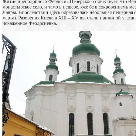
Житие преподобного Феодосия Печерского повествует, что Вел
монастырское село, и тамо в пещере, яже бе в сокровеннемъ м
Лавры. Впоследствии здесь образовалась небольшая пещерная об
марта). Разорения Киева в XIII – XV вв. стали причиной угас
искаженное Феодосиевка.