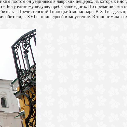
иким постом он уединялся в лаврских пещерах, из которых иног
есте, Богу единому ведуще, пребываше единъ. По преданию, эта 
итель – Пречистенский Гнилецкий монастырь. В ХІІ в. здесь при
ания обители, к XVI в. пришедшей в запустение. В топонимике с