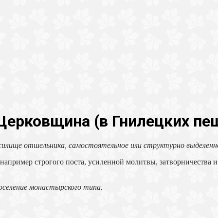
Церковщина (в Гнилецких пе
и жилище отшельника, самостоятельное или структурно выделен
апример строгого поста, усиленной молитвы, затворничества и
оселение монастырского типа.