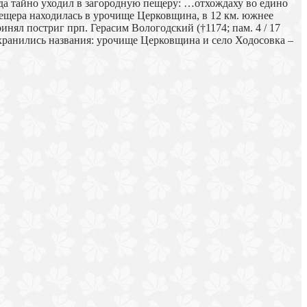
да тайно уходил в загородную пещеру: …отхождаху во едино
пещера находилась в урочище Церковщина, в 12 км. южнее
нял постриг прп. Герасим Вологодский (†1174; пам. 4 / 17
охранились названия: урочище Церковщина и село Ходосовка –