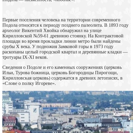
Первые поселения человека на территории современного
Подола относятся к периоду позднего палеолита. В 1893 году
археолог Викентий Хвойка обнаружил на улице
Кирилловской №59-61 древнюю стоянку. На Контрактовой
площади во время прокладки линии метро были найдены
срубы Х века. У подножия Замковой горы в 1973 году
раскопаны целый городской квартал и деревянные кладки —
тротуары ІХ-ХІ веков.
Сведения о Подоле и его каменных сооружениях (церковь
Ильи, Турова божница, церковь Богородицы Пирогощи,
Кирилловская церковь) содержатся в древних летописях, в
«Слове о полку Игореве».