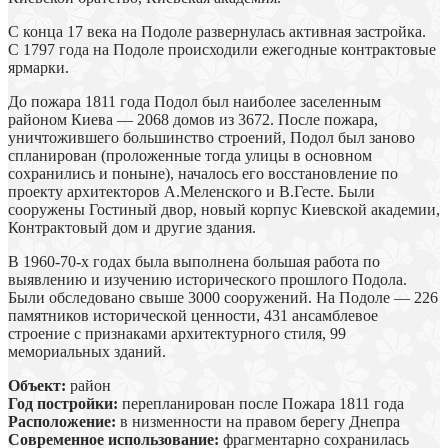
С конца 17 века на Подоле развернулась активная застройка.
С 1797 года на Подоле происходили ежегодные контрактовые
ярмарки.
До пожара 1811 года Подол был наиболее заселенным
районом Киева — 2068 домов из 3672. После пожара,
уничтожившего большинство строений, Подол был заново
спланирован (проложенные тогда улицы в основном
сохранились и поныне), началось его восстановление по
проекту архитекторов А.Меленского и В.Гесте. Были
сооружены Гостиный двор, новый корпус Киевской академии,
Контрактовый дом и другие здания.
В 1960-70-х годах была выполнена большая работа по
выявлению и изучению исторического прошлого Подола.
Были обследовано свыше 3000 сооружений. На Подоле — 226
памятников исторической ценности, 431 ансамблевое
строение с признаками архитектурного стиля, 99
мемориальных зданий.
Объект:
район
Год постройки:
перепланирован после Пожара 1811 года
Расположение:
в низменности на правом берегу Днепра
Современное использование:
фрагментарно сохранилась