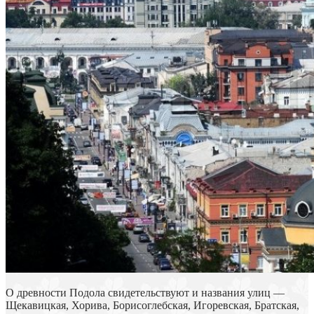
О древности Подола свидетельствуют и названия улиц —
Щекавицкая, Хорива, Борисоглебская, Игоревская, Братская,