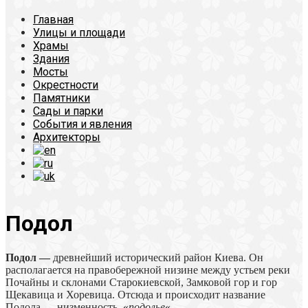
Главная
Улицы и площади
Храмы
Здания
Мосты
Окрестности
Памятники
Сады и парки
События и явления
Архитекторы
Подол
Подол —
древнейший исторический район Киева. Он
располагается на правобережной низине между устьем реки
Почайны и склонами Старокиевской, Замковой гор и гор
Щекавица и Хоревица. Отсюда и происходит название
Подола — низменность, «
подолье
«.