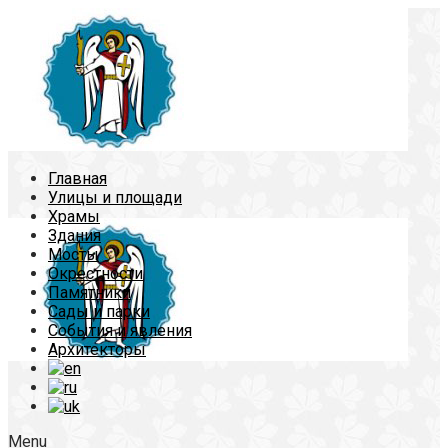
Главная
Улицы и площади
Храмы
Здания
Мосты
Окрестности
Памятники
Сады и парки
События и явления
Архитекторы
Menu