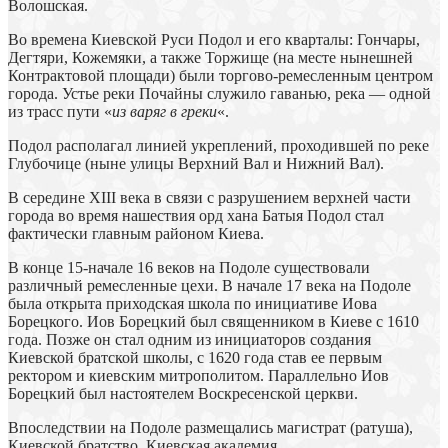
Волошская.
Во времена Киевской Руси Подол и его кварталы: Гончары,
Дегтяри, Кожемяки, а также Торжище (на месте нынешней
Контрактовой площади) были торгово-ремесленным центром
города. Устье реки Почайны служило гаванью, река — одной
из трасс пути «
из варяг в греки
«.
Подол располагал линией укреплений, проходившей по реке
Глубочице (ныне улицы Верхний Вал и Нижний Вал).
В середине ХІІІ века в связи с разрушением верхней части
города во время нашествия орд хана Батыя Подол стал
фактически главным районом Киева.
В конце 15-начале 16 веков на Подоле существовали
различный ремесленные цехи. В начале 17 века на Подоле
была открыта приходская школа по инициативе Иова
Борецкого. Иов Борецкий был священником в Киеве с 1610
года. Позже он стал одним из инициаторов создания
Киевской братской школы, с 1620 года став ее первым
ректором и киевским митрополитом. Параллельно Иов
Борецкий был настоятелем Воскресенской церкви.
Впоследствии на Подоле размещались магистрат (ратуша),
Киевской братство, Киевская академия.