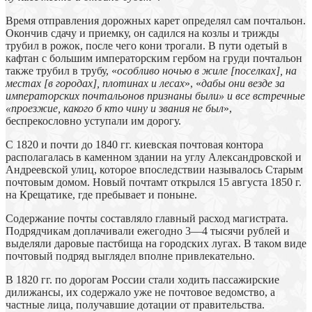
Время отправления дорожных карет определял сам почтальон.
Окончив сдачу и приемку, он садился на козлы и трижды
трубил в рожок, после чего кони трогали. В пути одетый в
кафтан с большим императорским гербом на груди почтальон
также трубил в трубу, «
особливо ночью в жиле [поселках], на
местах [в городах], плотинах и лесах
», «
дабы они везде за
императорских почтальонов признаны были» и все встречные
«проезжие, какого б кто чину и звания не был
»,
беспрекословно уступали им дорогу.
С 1820 и почти до 1840 гг. киевская почтовая контора
располагалась в каменном здании на углу Александровской и
Андреевской улиц, которое впоследствии называлось Старым
почтовым домом. Новый почтамт открылся 15 августа 1850 г.
на Крещатике, где пребывает и поныне.
Содержание почты составляло главный расход магистрата.
Подрядчикам доплачивали ежегодно 3—4 тысячи рублей и
выделяли даровые пастбища на городских лугах. В таком виде
почтовый подряд выглядел вполне привлекательно.
В 1820 гг. по дорогам России стали ходить пассажирские
дилижансы, их содержало уже не почтовое ведомство, а
частные лица, получавшие дотации от правительства.