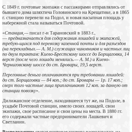
С 1849 г. почтовые экипажи с пассажирами отправлялись от
бывшего дома шляхтича Головинского на Крещатике, а в 1865
г. станцию перевели на Подол, и новая насыпная площадь у
набережной стала называться Почтовой.
«
Станция,—
писал г-н Тарановский в 1883 г.,
—
предназначается для содержания лошадей и экипажей,
требую-щихся под перевозку казенной почты и для разъездов
(на перекладных.— А. М.) служащих чиновников и частных лиц
по двум трактам: Киево-Брестскому шоссе до Борщаговки, 14
верст (после чего лошади менялись.— А. М.) и Киево-
Черниговскому шоссе до ст. Бровары, 19,5 верст.
Перегонные деньга оплачиваются при требовании лошадей:
до ст. Борщаговки — 84 коп.; до ст. Бровары — 1р. 17 коп.;
сверх того частные лица приплачивают 12 коп. за данную от
станции повозку
».
Дилижансное отделение, находившееся тут же, на Подоле, в
усадьбе Почтовой станции, имело своих лошадей, свои
экипажи, свое расписание и свои цены на места. В 1880 гг.
его содержали частные предприниматели Лашкевич и
Светланин.
Расположение:
старая почтовая контора располагалась на