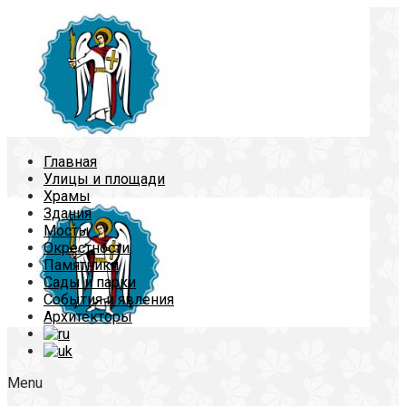
Главная
Улицы и площади
Храмы
Здания
Мосты
Окрестности
Памятники
Сады и парки
События и явления
Архитекторы
Menu