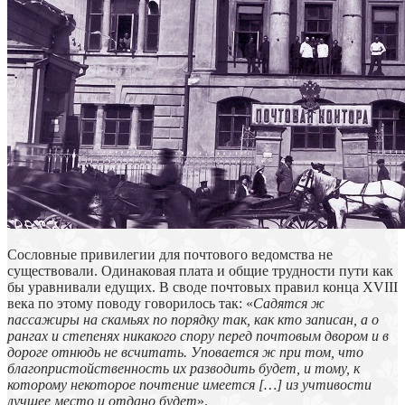
Сословные привилегии для почтового ведомства не
существовали. Одинаковая плата и общие трудности пути как
бы уравнивали едущих. В своде почтовых правил конца XVIII
века по этому поводу говорилось так: «
Садятся ж
пассажиры на скамьях по порядку так, как кто записан, а о
рангах и степенях никакого спору перед почтовым двором и в
дороге отнюдь не всчитать. Уповается ж при том, что
благопристойственность их разводить будет, и тому, к
которому некоторое почтение имеется […] из учтивости
лучшее место и отдано будет
».