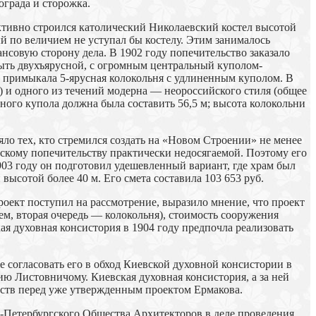
ограда и сторожка.
ктивно строился католический Николаевский костел высотой
й по величием не уступал бы костелу. Этим занималось
совую сторону дела. В 1902 году попечительство заказало
быть двухъярусной, с огромным центральный куполом-
 примыкала 5-ярусная колокольня с удлиненным куполом. В
) и одного из течений модерна — неороссийского стиля (общее
ного купола должна была составить 56,5 м; высота колокольни
ло тех, кто стремился создать на «Новом Строении» не менее
дскому попечительству практически недосягаемой. Поэтому его
903 году он подготовил удешевленный вариант, где храм был
сотой более 40 м. Его смета составила 103 653 руб.
оект поступил на рассмотрение, выразило мнение, что проект
ем, вторая очередь — колокольня), стоимость сооружения
кая духовная консистория в 1904 году предпочла реализовать
 согласовать его в обход Киевской духовной консистории в
ию Листовничому. Киевская духовная консистория, а за ней
ств перед уже утвержденным проектом Ермакова.
т-Петербургского Общества Архитекторов в деле проведения