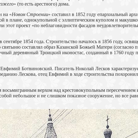
езжего
» (то есть арестного) дома.
 на «
Новом Строении
» составил в 1852 году епархиальный арх
ой в плане, однокупольной с эллиптическим куполом и макушко
и этот проект «по неблаговидности фасадов неудовлетворител
сентябре 1854 года. Строительство началось в 1856 году, освя
вятыню составлял образ Казанской Божьей Матери (согласно пре
очный деревянный Троицкий иконостас, созданный в 1760 году 
Евфимий Ботвиновский. Писатель Николай Лесков характеризует
преданию Лескова, отец Евфимий в ходе строительства похорон
м восьмигранным верхом над крестовокупольным пересечением 
обой небольшое и не слишком показное сооружение, но все рав