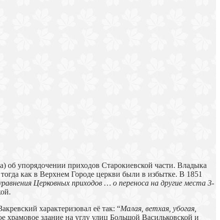
а) об упорядочении приходов Старокиевской части. Владыка
тогда как в Верхнем Городе церкви были в избытке. В 1851
 уравнения Церковных приходов … о переноса на другие места 3-
ой.
кревский характеризовал её так: “
Малая, ветхая, убогая,
вое храмовое здание на углу улиц Большой Васильковской и