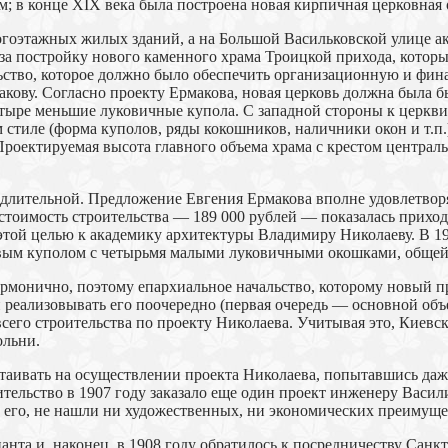
 в конце XIX века была построена новая кирпичная церковная 
огоэтажных жилых зданий, а на Большой Васильковской улице а
 за постройку нового каменного храма Троицкой прихода, которы
ство, которое должно было обеспечить организационную и финан
кову. Согласно проекту Ермакова, новая церковь должна была 
тыре меньшие луковичные купола. С западной стороны к церкви
 стиле (форма куполов, ряды кокошников, наличники окон и т.п.
роектируемая высота главного объема храма с крестом централь
 длительной. Предложение Евгения Ермакова вполне удовлетворя
 стоимость строительства — 189 000 рублей — показалась прихо
 этой целью к академику архитектуры Владимиру Николаеву. В 1
ым куполом с четырьмя малыми луковичными окошками, общей вы
рмонично, поэтому епархиальное начальство, которому новый пр
 реализовывать его поочередно (первая очередь — основной объ
 всего строительства по проекту Николаева. Учитывая это, Киевс
ольни.
таивать на осуществлении проекта Николаева, попытавшись даже
ительство в 1907 году заказало еще один проект инженеру Васил
 его, не нашли ни художественных, ни экономических преимуще
нта и, наконец, в 1908 году обратилось к посредничеству Санк