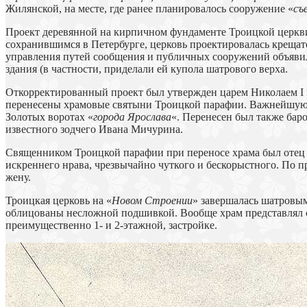
Жилянской, на месте, где ранее планировалось сооружение «
съ
Проект деревянной на кирпичном фундаменте Троицкой церкви
сохранившимся в Петербурге, церковь проектировалась крещат
управления путей сообщения и публичных сооружений объявил
здания (в частности, приделали ей купола шатрового верха.
Откорректированный проект был утвержден царем Николаем I в 
перенесены храмовые святыни Троицкой парафии. Важнейшую с
Золотых воротах «
города Ярослава
«. Перенесен был также бар
известного зодчего Ивана Мичурина.
Священником Троицкой парафии при переносе храма был отец 
искреннего нрава, чрезвычайно чуткого и бескорыстного. По 
жену.
Троицкая церковь на «
Новом Строении
» завершалась шатровы
облицованы несложной подшивкой. Вообще храм представлял с
преимущественно 1- и 2-этажной, застройке.