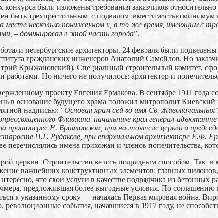
ях конкурса были изложены требования заказчиков относительн
лжен быть трехпрестольным, с подвалом, вместимостью минимум н
а месте несколько пониженном и, в то же время, имеющим с т
ми, – доминировал в этой части города
”.
аботали петербургские архитекторы. 24 февраля были подведен
нститута гражданских инженеров Анатолий Самойлов. Но заказчи
итрий Крыжановский). Специальный строительный комитет, сфор
 работами. Но ничего не получилось: архитектор и попечительс
ержденному проекту Евгения Ермакова. В сентябре 1911 года со
мень в основание будущего храма положил митрополит Киевский
мятной надписью: “
Основан храм сей во имя Св. Живоначальны
опреосвященного Флавиана, начальнике края генерал-адъютанте Ф
иева протоиерее Н. Браиловском, при настоятеле церкви и предс
 старосте П.Г. Рудакове, при епархиальном архитекторе Е.Ф. Е
лее перечислялись имена прихожан и членов попечительства, кот
арой церкви. Строительство велось подрядным способом. Так, в 
жение важнейших конструктивных элементов: главных пилонов, 
 Интересно, что свои услуги в качестве подрядчика из бетонных
ммера, предложившая более выгодные условия. По соглашению м
иться к указанному сроку — началась Первая мировая война. Впр
, революционные события, начавшиеся в 1917 году, не способств