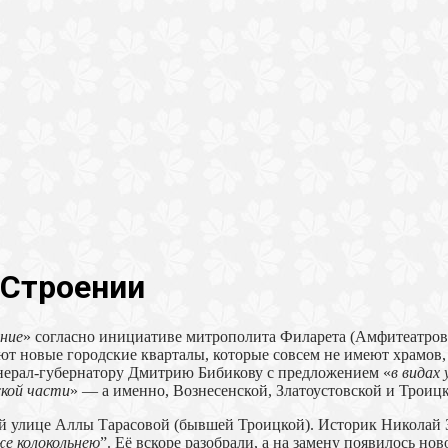
 Строении
ние
» согласно инициативе митрополита Филарета (Амфитеатров
ют новые городские кварталы, которые совсем не имеют храмов, 
енерал-губернатору Дмитрию Бибикову с предложением «
в видах
ской части
» — а именно, Вознесенской, Златоустовской и Троицк
й улице Аллы Тарасовой (бывшей Троицкой). Историк Николай За
же колокольнею
”. Её вскоре разобрали, а на замену появилось но