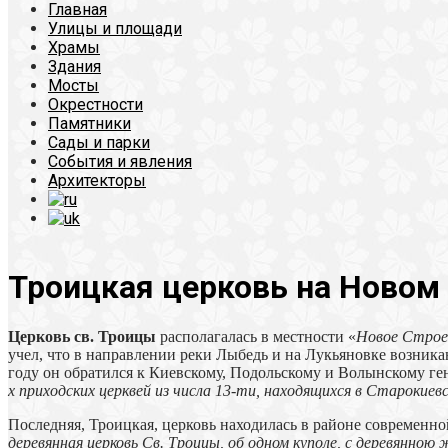
Главная
Улицы и площади
Храмы
Здания
Мосты
Окрестности
Памятники
Сады и парки
События и явления
Архитекторы
Троицкая церковь на Новом
Церковь св. Троицы
располагалась в местности «
Новое Строе
учел, что в направлении реки Лыбедь и на Лукьяновке возника
году он обратился к Киевскому, Подольскому и Волынскому г
х приходских церквей из числа 13-ти, находящихся в Старокиев
Последняя, Троицкая, церковь находилась в районе современно
деревянная церковь Св. Троицы, об одном куполе, с деревянною 