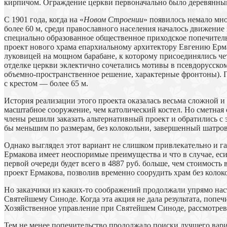
кирпичом. Ограждение церкви первоначально было деревянным;
С 1901 года, когда на «
Новом Строении
» появилось немало мн
более 60 м, среди православного населения началось движение
специально образованное общественное приходское попечитель
проект нового храма епархиальному архитектору Евгению Ерма
луковицей на мощном барабане, к которому присоединялись че
отделке церкви эклектично сочетались мотивы в псевдорусском
объемно-пространственное решение, характерные фронтоны). П
с крестом — более 65 м.
История реализации этого проекта оказалась весьма сложной и
масштабное сооружение, чем католический костел. Но сметная
члены решили заказать альтернативный проект и обратились с
бы меньшим по размерам, без колокольни, завершенный шатров
Однако выглядел этот вариант не слишком привлекательно и га
Ермакова имеет неоспоримые преимущества и что в случае, еси
первой очереди будет всего в 4887 руб. больше, чем стоимость
проект Ермакова, позволив временно соорудить храм без колок
Но заказчики из каких-то соображений продолжали упрямо нас
Святейшему Синоде. Когда эта акция не дала результата, попеч
Хозяйственное управление при Святейшем Синоде, рассмотрев
Тем не менее попечительство продолжало поиски лучшего вариа