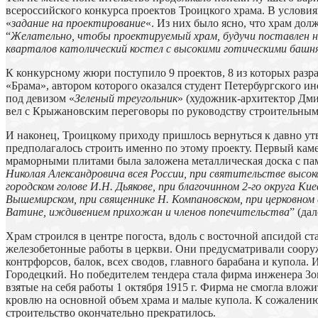
всероссийского конкурса проектов Троицкого храма. В услови
«
задание на проектирование
«. Из них было ясно, что храм до
“
Желательно, чтобы проектируемый храм, будучи поставлен н
кварталов католический костел с высокими готическими башня
К конкурсному жюри поступило 9 проектов, 8 из которых разр
«Брама», автором которого оказался студент Петербургского и
под девизом «
Зеленый треугольник
» (художник-архитектор Дм
вел с Крыжановским переговоры по руководству строительными
И наконец, Троицкому приходу пришлось вернуться к давно утв
предполагалось строить именно по этому проекту. Первый ка
мраморными плитами была заложена металлическая доска с па
Николая Александровича всея России, при святительстве высок
городском голове И.Н. Дьякове, при благочинном 2-го округа К
Вышемирском, при священнике Н. Компановском, при церковном
Ватине, иждивением прихожан и членов попечительства
” (да
Храм строился в центре погоста, вдоль с восточной апсидой ст
железобетонные работы в церкви. Они предусматривали соору
контрфорсов, балок, всех сводов, главного барабана и купола.
Городецкий. Но победителем тендера стала фирма инженера Зо
взятые на себя работы 1 октября 1915 г. Фирма не смогла влож
кровлю на основной объем храма и малые купола. К сожалению
строительство окончательно прекратилось.