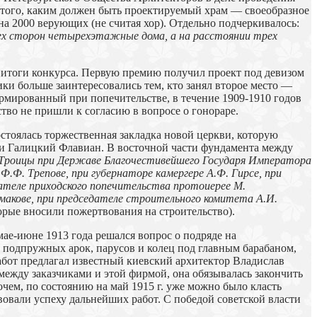
о того, каким должен быть проектируемый храм — своеобразное
а 2000 верующих (не считая хор). Отдельно подчеркивалось:
рех сторон четырехэтажные дома, а на расстоянии трех
ы итоги конкурса. Первую премию получил проект под девизом
ки больше заинтересовались тем, кто занял второе место —
мированный при попечительстве, в течение 1909-1910 годов
тво не пришли к согласию в вопросе о гонораре.
стоялась торжественная закладка новой церкви, которую
 и Галицкий Флавиан. В восточной части фундамента между
я Троицы при Державе Благочестивейшего Государя Императора
.Ф. Трепове, при губернаторе камергере А.Ф. Гирсе, при
едателе приходского попечительства протоиерее М.
рмакове, при председателе строительного комитета А.И.
орые вносили пожертвования на строительство).
мае-июне 1913 года решался вопрос о подряде на
подпружных арок, парусов и колец под главным барабаном,
 работ предлагал известный киевский архитектор Владислав
ежду заказчиками и этой фирмой, она обязывалась закончить
очем, по состоянию на май 1915 г. уже можно было класть
овали успеху дальнейших работ. С победой советской власти