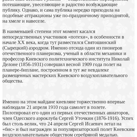
потешающие, увеселяющие и радостно возбуждающие
публику. Однако, и сама публика нередко приходила на
подобные аттракционы уже по-праздничному приподнятой,
на хмеле и навеселе.
В наименьшей степени этот момент касался
непосредственных участников «потехи», в особенности в
начале XX века, когда тут разместился Святошинский
(Сырецкий) аэродром. Именно отсюда один из пионеров
отечественного планеризма, ученый в области механики и
профессор Киевского политехнического института Николай
Делоне (1856-1931) совершил весной 1909 года полет на
планере-биплане, построенном в тут же невдалеке
размещенных мастерских Киевского воздухоплавательного
общества.
Именно на этом майдане киевляне торжественно впервые
наблюдали 21 апреля 1910 года самолет в полете.
Пилотировал его один из первых отечественных авиаторов,
член Одесского аэроклуба Сергей Уточкин (1876-1916). Успех
был столь велик, что 24 апреля Сергей Исаевич летал на
«бис» и был награжден за популяризаторский полет Киевским
воздухоплавательным обществом серебряной медалью.