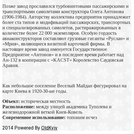
Позже завод прославился турбовинтовыми пассажирскими и
транспортными самолетами конструктора Олега Антонова
(1906-1984). Авторству коллектива предприятия принадлежит
более ста типов и модификаций пассажирских, транспортных
и специализированных самолетов, растиражированных в
количестве более 22 000 экземпляров. Особую гордость
авиаконструкторов составляют грузовые гиганты «Руслан» и
«Мрия», являющиеся визитной карточкой фирмы. В
настоящее время завод именуется Государственное
Предприятие «Антонов» и в последнее время работает над
Ан-132 в кооперации с «KACST» Королевство Саудовская
Аравия.
Как небольшое поселение Веселый Майдан фигурировал на
карте Киева в 1920-30-ые годы.
Объект:
историческая местность
Расположение:
между улицей академика Туполева и
железнодорожной веткой Киев-Ковель
Современное использование:
топоним исчез
2014 Powered By
OldKyiv