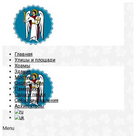
Главная
Улицы и площади
Храмы
Здания
Мосты
Окрестности
Памятники
Сады и парки
События и явления
Архитекторы
Menu