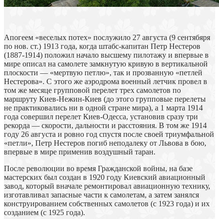
Апогеем «веселых потех» послужило 27 августа (9 сентябяря
по нов. ст.) 1913 года, когда штабс-капитан Петр Нестеров
(1887-1914) положил начало высшему пилотажу и впервые в
мире описал на самолете замкнутую кривую в вертикальной
плоскости — «мертвую петлю», так и прозванную «петлей
Нестерова». С этого же аэродрома военный летчик провел в
том же месяце групповой перелет трех самолетов по
маршруту Киев-Нежин-Киев (до этого групповые перелеты
не практиковались ни в одной стране мира), а 1 марта 1914
года совершил перелет Киев-Одесса, установив сразу три
рекорда — скорости, дальности и расстояния. В том же 1914
году 26 августа и ровно год спустя после своей триумфальной
«петли», Петр Нестеров погиб неподалеку от Львова в бою,
впервые в мире применив воздушный таран.
После революции во время Гражданской войны, на базе
мастерских был создан в 1920 году Киевский авиационный
завод, который вначале ремонтировал авиационную технику,
изготавливал запасные части к самолетам, а затем занялся
конструированием собственных самолетов (с 1923 года) и их
созданием (с 1925 года).