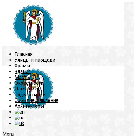
Главная
Улицы и площади
Храмы
Здания
Мосты
Окрестности
Памятники
Сады и парки
События и явления
Архитекторы
Menu