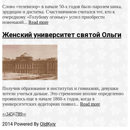
Слово «телевизор» в начале 50-х годов было паролем шика,
эрудиции и достатка. Счастливчиком считался тот, кто к
очередному «Голубому огоньку» успел приобрести
новенький...
Read more
Женский университет святой Ольги
Получив образование в институтах и гимназиях, девушки
хотели учиться дальше. Это стремление вполне определенно
проявилось еще в начале 1860-х годов, когда в
университетских аудиториях появил...
Read more
«
‹
3
4
5
6
7
8
9
›
»
2014 Powered By
OldKyiv