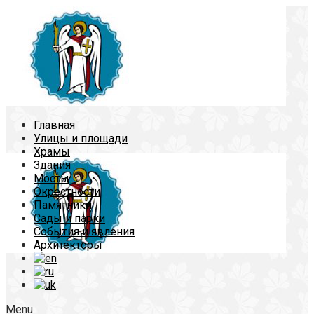
Главная
Улицы и площади
Храмы
Здания
Мосты
Окрестности
Памятники
Сады и парки
События и явления
Архитекторы
Menu